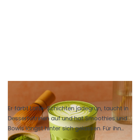
Matcha - der grüne
Dauerbrenner
Er färbt Latte-Schichten jadegrün, taucht in
Dessertvitrinen auf und hat Smoothies und
Bowls längst hinter sich gelassen. Für ihn
steht die jüngere Generation gerne mal