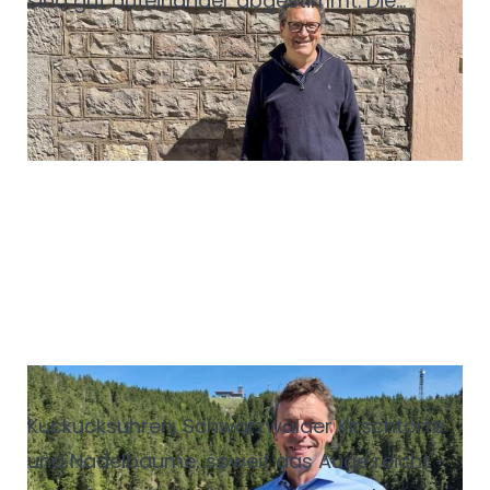
sind gut aufeinander abgestimmt. Die
richtige Kombination hebt Aromen hervor,
gleicht Kontraste aus und gibt einem
Gericht eine zweite Ebene. Dahinter steckt
keine reine Geschmackssache, sondern
nachvollziehbare Sensorik. Bestimmte
Inhaltsstoffe im Wein reagieren mit
bestimmten Inhaltsstoffen der Speise.
In
den folgenden Tipps gibt Sommelière Maja
Kirsch einen Überblick, wie Wein und Speisen
zusammenfinden.
Der König vom See
Kuckucksuhren, Schwarzwälder Kirschtorte
und Nadelbäume, soweit das Auge reicht –