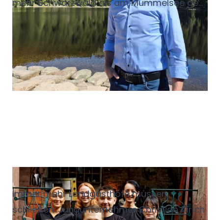
mehr Schwarzwald als am Mummelsee geht
nicht. Das spürt man nicht nur im großen
Souvenirshop, auch in der Landschaft, im
sagenumwobenen See und im urigen
Berghotel.
Erfolgreich auf dem Land
Immer mehr Landgasthöfe müssen
schließen. Jungunternehmer Christian Airich