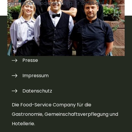
geht einen
anderen Weg: Er setzt auf
historische Locations, Event-Dinner,
Heimattapas und Steaks
vom heißen Stein,
getoppt von Social-Media-Aktivitäten und
einem Händchen für Digitalisierung.
Eine
Kontakt
Kombination, die ihm nicht nur im Landkreis
Karlsruhe Aufmerksamkeit bringt.
Presse
Impressum
Datenschutz
Die Food-Service Company für die
Gastronomie, Gemeinschaftsverpflegung und
Hotellerie.